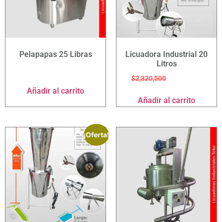
Pelapapas 25 Libras
Licuadora Industrial 20
Litros
$
4,046,000
$
2,320,500
$
2,082,500
Añadir al carrito
Añadir al carrito
¡Oferta!